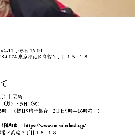
24年11月05日 16:00
08-0074 東京都港区高輪３丁目１５−１８
て
京）」要綱
日（月）・5日（火）
5時　（初日9時半集合　2日目9時―16時終了）
 　https://www.musubidaishi.jp/
東京都港区高輪３丁目１５−１８