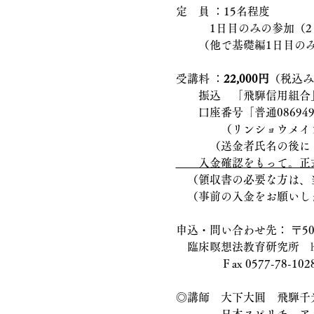
定　員 ：15名程度
　　　1日目のみの参加（
　　（他で基礎編1日目の
受講料 ：
22,000円
（税込み
　　振込　「飛騨信用組合
　　口座番号「普通0869
　　　　（リンショウメイ
　　　（送金者氏名の後に
　　入金確認をもって。正
　（領収書の必要な方は、
　（事前の入金をお願いし
申込・問い合わせ先： 〒50
　臨床瞑想法教育研究所　
　　　　Ｆax 0577-78-10
◎講師　大下大圓　飛騨千