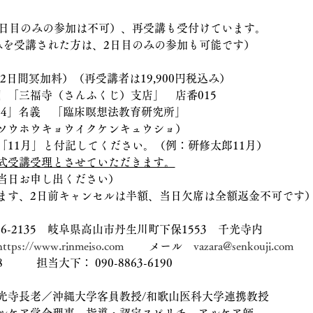
2日目のみの参加は不可）、再受講も受付けています。
みを受講された方は、2日目のみの参加も可能です）
2日間冥加料）（再受講者は19,900円税込み）
」「三福寺（さんふくじ）支店」　店番015
494」名義　「臨床瞑想法教育研究所」
ソウホウキョウイクケンキュウショ）
「11月」と付記してください。（例：研修太郎11月）
式受講受理とさせていただきます。
当日お申し出ください）
ます、2日前キャンセルは半額、当日欠席は全額返金不可です
6-2135　岐阜県高山市丹生川町下保1553　千光寺内
https://www.rinmeiso.com
 　　メール　
vazara@senkouji.com
28　　　担当大下： 090-8863-6190
光寺長老／沖縄大学客員教授/和歌山医科大学連携教授