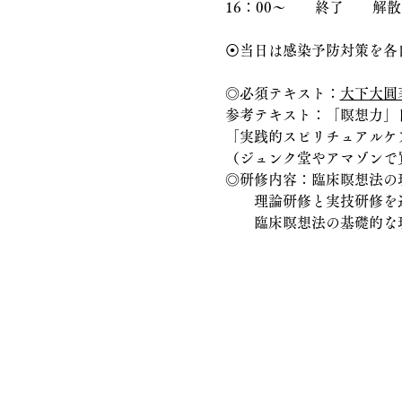
16：00〜　　終了　　解
⦿当日は感染予防対策を各
◎必須テキスト：
大下大圓
参考テキスト：「瞑想力」日
「実践的スピリチュアルケ
（ジュンク堂やアマゾンで
◎研修内容：臨床瞑想法の
　　理論研修と実技研修を
　　臨床瞑想法の基礎的な