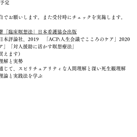
散予定
自でお願いします。また受付時にチェックを実施します。
著「臨床瞑想法」日本看護協会出版
本評論社、2019　「ACP:人生会議でこころのケア」2020
ア」「対人援助に活かす瞑想療法」
買えます）
理解と実勢
通じて、スピリチュアリティな人間理解と深い死生観理解
理論と実践法を学ぶ