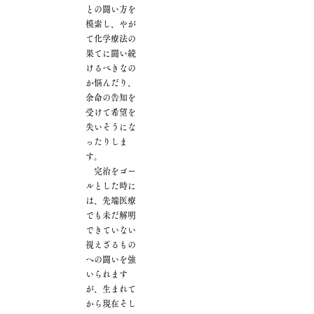
との闘い方を
模索し、やが
て化学療法の
果てに闘い続
けるべきなの
か悩んだり、
余命の告知を
受けて希望を
失いそうにな
ったりしま
す。
完治をゴー
ルとした時に
は、先端医療
でも未だ解明
できていない
視えざるもの
への闘いを強
いられます
が、生まれて
から現在そし