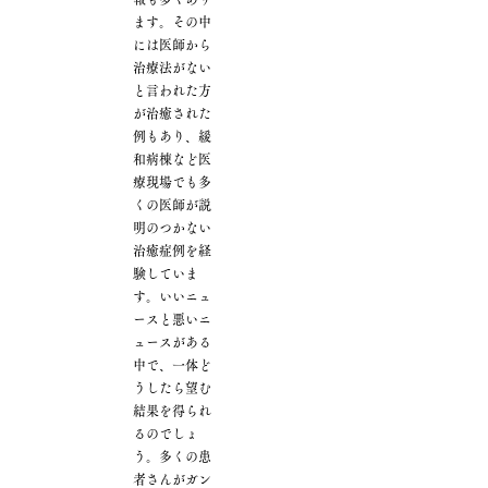
ます。その中
には医師から
治療法がない
と言われた方
が治癒された
例もあり、緩
和病棟など医
療現場でも多
くの医師が説
明のつかない
治癒症例を経
験していま
す。いいニュ
ースと悪いニ
ュースがある
中で、一体ど
うしたら望む
結果を得られ
るのでしょ
う。多くの患
者さんがガン