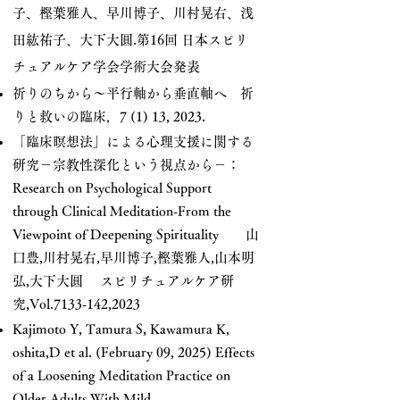
子、樫葉雅人、早川博子、川村晃右、浅
田紘祐子、大下大圓.第16回 日本スピリ
チュアルケア学会学術大会発表
祈りのちから～平行軸から垂直軸へ 祈
りと救いの臨床，7 (1) 13, 2023.
「臨床瞑想法」による心理支援に関する
研究－宗教性深化という視点から－：
Research on Psychological Support
through Clinical Meditation-From the
Viewpoint of Deepening Spirituality 山
口豊,川村晃右,早川博子,樫葉雅人,山本明
弘,大下大圓 スピリチュアルケア研
究,Vol.7133-142,2023
Kajimoto Y, Tamura S, Kawamura K,
oshita,D et al. (February 09, 2025) Effects
of a Loosening Meditation Practice on
Older Adults With Mild