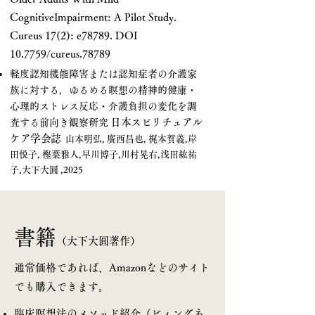
CognitiveImpairment: A Pilot Study.
Cureus 17(2): e78789. DOI
10.7759/cureus.78789
軽度認知機能障害または認知症者の介護家
族に対する，ゆるめる瞑想の精神的健康・
心理的ストレス反応・介護負担の変化を調
日本スピリチュアル
査する前向き観察研究
ケア学会誌
山本明弘, 廣西昌也, 梶本賀義,岸
田悦子, 樫葉雅人,早川博子,川村晃右,浅田紘祐
子,大下大圓 ,2025
書籍
（大下大圓著作）
通常価格であれば、Amazonなどのサイト
でも購入できます。
臨床瞑想法のメソッド紹介（ビィングネ