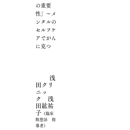
の重要
性」～メ
ンタルの
セルフケ
アでがん
に克つ
浅
田クリ
ニッ
ク 浅
田紘祐
子
（臨床
瞑想法 指
導者）