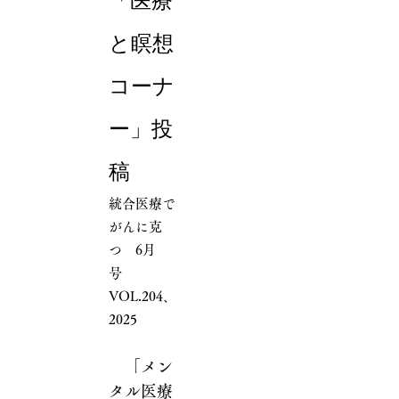
「医療
と瞑想
コーナ
ー」投
稿
統合医療で
がんに克
つ 6月
号
VOL.204、
2025
「メン
タル医療