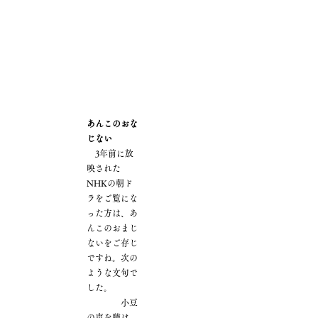
あんこのおな
じない
3年前に放
映された
NHKの朝ド
ラをご覧にな
った方は、あ
んこのおまじ
ないをご存じ
ですね。次の
ような文句で
した。
小豆
の声を聴け