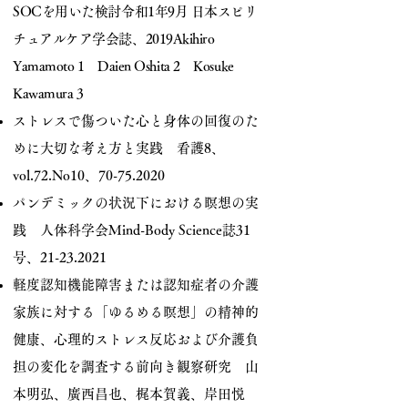
SOCを用いた検討令和1年9月 日本スピリ
チュアルケア学会誌、2019Akihiro
Yamamoto 1 Daien Oshita 2 Kosuke
Kawamura 3
ストレスで傷ついた心と身体の回復のた
めに大切な考え方と実践 看護8、
vol.72.No10、70-75.2020
パンデミックの状況下における瞑想の実
践 人体科学会Mind-Body Science誌31
号、21-23.2021
軽度認知機能障害または認知症者の介護
家族に対する「ゆるめる瞑想」の精神的
健康、心理的ストレス反応および介護負
担の変化を調査する前向き観察研究 山
本明弘、廣西昌也、梶本賀義、岸田悦