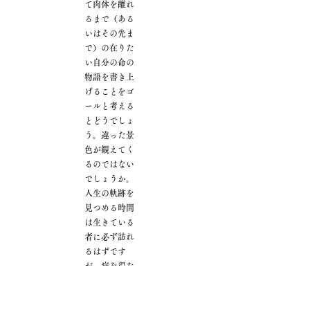
て肉体を離れ
るまで（ある
いはその先ま
で）の在りた
い自分の命の
物語を書き上
げることをゴ
ールと考える
とどうでしょ
う。違った景
色が観えてく
るのではない
でしょうか。
人生の軌跡を
見つめる時間
は生きている
者に必ず訪れ
るはずです
が、病を得た
今、治療法の
模索と同時に
それまで無意