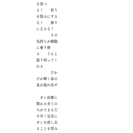
を喜べ
え！ 祈り
を恨みにする
な！ 独り
になるな！
その
気持ちが細胞
に乗り移
る うんと
張り切ってく
れる
ぴか
ぴか輝く命の
泉が流れ出す
ガン治療に
関わる全ての
人ができるだ
け早く完全に
ガンを消し去
ることを望み