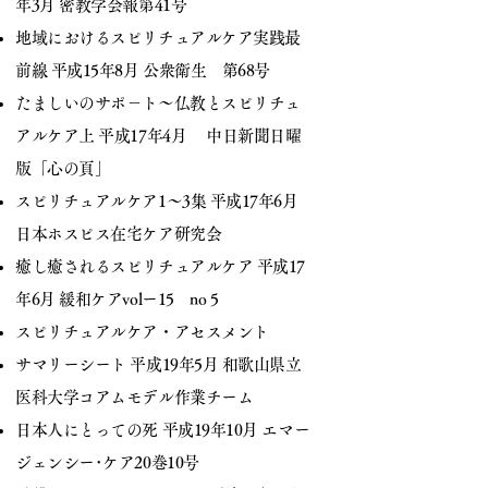
年3月 密教学会報第41号
地域におけるスピリチュアルケア実践最
前線 平成15年8月 公衆衛生 第68号
たましいのサポ－ト～仏教とスピリチュ
アルケア上 平成17年4月 中日新聞日曜
版「心の頁」
スピリチュアルケア1～3集 平成17年6月
日本ホスピス在宅ケア研究会
癒し癒されるスピリチュアルケア 平成17
年6月 緩和ケアvolー15 no 5
スピリチュアルケア・アセスメント
サマリーシート 平成19年5月 和歌山県立
医科大学コアムモデル作業チーム
日本人にとっての死 平成19年10月 エマー
ジェンシー･ケア20巻10号