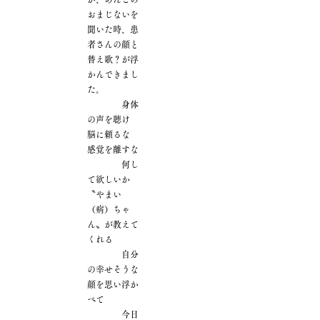
おまじないを
聞いた時、患
者さんの顔と
替え歌？が浮
かんできまし
た。
身体
の声を聴け
脳に頼るな
感覚を離すな
何し
て欲しいか
〝やまい
（病）ちゃ
ん〟が教えて
くれる
自分
の幸せそうな
顔を思い浮か
べて
今日