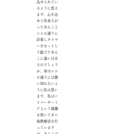
込められてい
るように思え
ます。心を込
めて出来上が
ったあんこと
レシピ通りに
計量しタイマ
ーをセットし
て茹でたあん
こに違いはあ
るのでしょう
か。命はレシ
ピ通りには扱
い切れないよ
うに私は思い
ます。私はハ
イパーサーミ
アという器機
を用いてガン
温熱療法を行
っています
が、あんこの