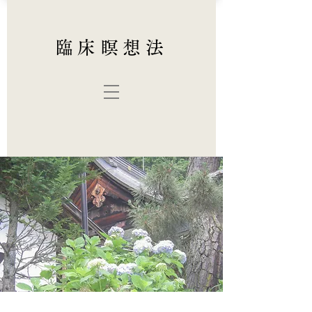
臨床瞑想法