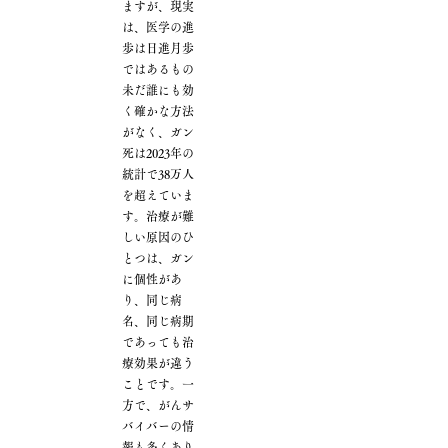
ますが、現実
は、医学の進
歩は日進月歩
ではあるもの
未だ誰にも効
く確かな方法
がなく、ガン
死は2023年の
統計で38万人
を超えていま
す。治療が難
しい原因のひ
とつは、ガン
に個性があ
り、同じ病
名、同じ病期
であっても治
療効果が違う
ことです。一
方で、がんサ
バイバーの情
報も多くあり