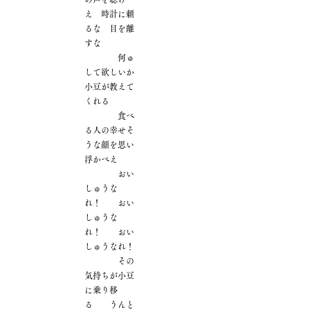
え 時計に頼
るな 目を離
すな
何ゅ
して欲しいか
小豆が教えて
くれる
食べ
る人の幸せそ
うな顔を思い
浮かべえ
おい
しゅうな
れ！ おい
しゅうな
れ！ おい
しゅうなれ！
その
気持ちが小豆
に乗り移
る うんと