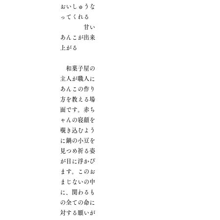
おいしゅうな
ってくれる
甘い
あんこが出来
上がる
和菓子屋の
主人が職人に
あんこの作り
方を教える場
面です。赤ち
ゃんの寝顔を
覗き込むよう
に鍋の小豆を
見つめ祈る姿
が目に浮かび
ます。このお
まじないの中
に、関わるも
の全ての命に
対する願いが