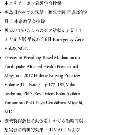
本クリティカル看護学会抄録
福島川内村での法話・瞑想実践 平成26年9
月 日本宗教学会抄録
被災地でのこころのケア活動から見えて
きた光と影 平成27年6月 Emergency Cere
Vol,28,NO7.
Effects of Breathing-Based Meditation on
Earthquake-Affected Health Professionals
May/June 2017 Holistic Nursing Practice: -
Volume 31 – Issue 3 – p 177–182,Miho
Iwakuma, PhD .Rev.DaienOshita.Akihiro
Yamamoto,PhD.Yuka Urushibara-Miyachi,
MD
機械製作会社の勤労者における短時間瞑
想実習の精神的効果－JUMACLおよび