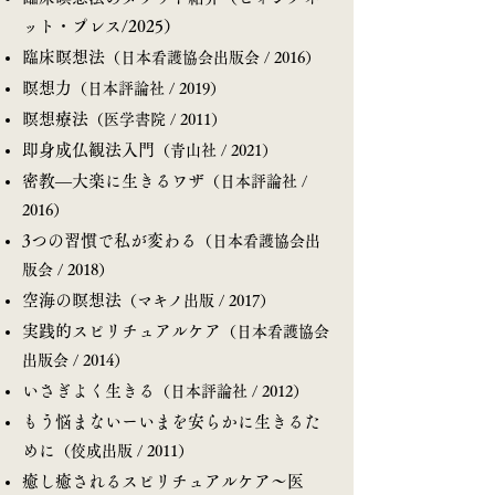
ット・プレス/2025）
臨床瞑想法
（日本看護協会出版会 / 2016）
瞑想力
（日本評論社
/ 2019）
瞑想療法
（医学書院 / 2011）
即身成仏観法入門
（青山社 / 2021）
密教―大楽に生きるワザ
（日本評論社
/
2016）
3つの習慣で私が変わる
（日本看護協会出
版会
/ 2018）
空海の瞑想法
（マキノ出版 / 2017）
実践的スピリチュアルケア
（日本看護協会
出版会 / 2014）
いさぎよく生きる
（日本評論社 / 2012）
もう悩まないーいまを安らかに生きるた
めに
（佼成出版 / 2011）
癒し癒されるスピリチュアルケア～医