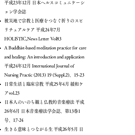
平成23年12月 日本ヘルスコミュニケーシ
ョン学会誌
被災地で宗教と医療をつなぐ祈りのスピ
リチュアルケア 平成24年7月
HOLISTIC,News Letter Vol83
A Buddhist-based meditation practice for care
and healing: An introduction and application
平成24年12月 International Journal of
Nursing Practic
(
2013) 19 (Suppl.2)、15-23
日常生活と臨床宗教 平成25年4月 緩和ケ
アvol.23
日本人のいのち観と仏教的音楽療法 平成
26年6月 日本音楽療法学会誌、第13巻1
号、17-24
生きる意味とつながる生 平成26年5月 日