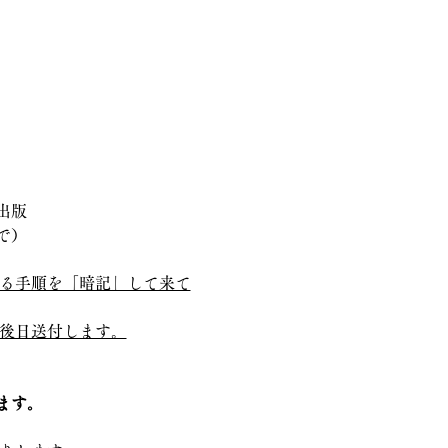
出版
で）
る手順を「暗記」して来て
後日送付します。
ます。