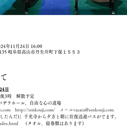
024年11月24日 16:00
-2135 岐阜県高山市丹生川町下保１５５３
て
24日
午後3時　解散予定
　バザラホール、自由な心の道場　
o.com
http://senkouji.com/
メールvazara@senkouji.com
田(したんだ)」千光寺から夕方と朝に往復送迎バスがでます。
ndex.html
　（タオル、寝巻類はあります）