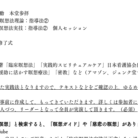
　
移動　本堂参拝
床瞑想法理論：指導法②
臨床瞑想法実技：指導法②　個人セッション
、修了式
著「臨床瞑想法」「実践的スピリチュアルケア」日本看護協会
援助に活かす瞑想療法」「密教」など（アマゾン、ジュンク堂
た実践法となりますので、テキストなどをご確認の上、ゆるめ
事前に作成して、もってきていただきます。詳しくは参加者に
人づつ、リーダーとなって全員が実演して頂きます。（必須）
瞑想」と検索すると、「瞑想ガイド」や「慈悲の瞑想」があり
ube