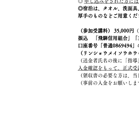
◎ 
申し込みをされた方には
◎宿泊は、タオル、洗面具
厚手のものなどご用意くだ
（参加受講料）
35,000円
（
振込　「飛騨信用組合」「
口座番号「普通086949
（リンショウメイソウホウ
（送金者氏名の後に「指導
入金確認をもって。正式受
（領収書の必要な方は、当
（事前の入金をお願いしま