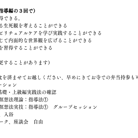
指導編の３回で）
得できる。
る生死観を考えることができる
ピリチュアルケアを学び実践することができる
じて内面的な世界観を広げることができる
を習得することができる
更することがあります）
（昼食を済ませてお越しください、早めにきてお寺での弁当持参も
ーション
法基礎・上級編実践法の確認
床瞑想法理論：指導法①
床瞑想法実技：指導法①　グループセッション
食、入浴
ワーク、座談会　自由