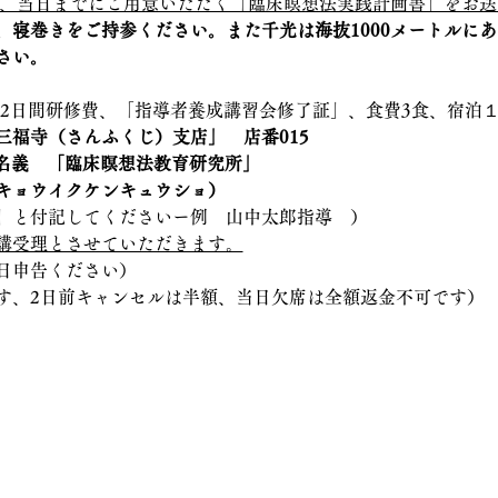
、当日までにご用意いただく「臨床瞑想法実践計画書」をお送
、寝巻きをご持参ください。また千光は海抜1000メートルに
さい。
2日間研修費、「指導者養成講習会修了証」、食費3食、宿泊
三福寺（さんふくじ）支店」　店番015
4」名義　「臨床瞑想法教育研究所」
キョウイクケンキュウショ）
」と付記してくださいー例　山中太郎指導　）
講受理とさせていただきます。
日申告ください）
す、2日前キャンセルは半額、当日欠席は全額返金不可です）