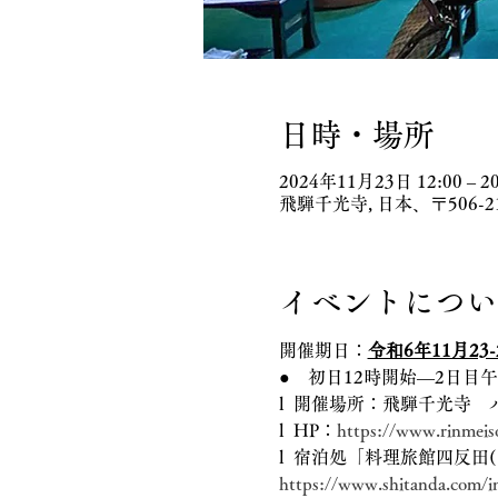
日時・場所
2024年11月23日 12:00 – 2
飛騨千光寺, 日本、〒506
イベントについ
開催期日：
令和6年11月23-
●　初日12時開始―2日目
l  開催場所：飛騨千光寺
l  HP：
https://www.rinmeis
l  宿泊処「料理旅館四反
https://www.shitanda.com/i