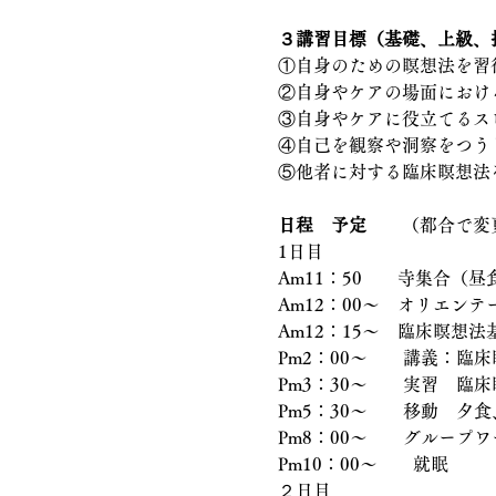
３講習目標（基礎、上級、
①自身のための瞑想法を習
②自身やケアの場面におけ
③自身やケアに役立てるス
④自己を観察や洞察をつう
⑤他者に対する臨床瞑想法
日程　予定　
　（都合で変
1日目
Am11：50　　寺集合
Am12：00〜　オリエンテ
Am12：15〜　臨床瞑想
Pm2：00〜　　講義：臨
Pm3：30〜　　実習　臨
Pm5：30〜　　移動　夕
Pm8：00〜　　グループ
Pm10：00〜　　就眠
２日目