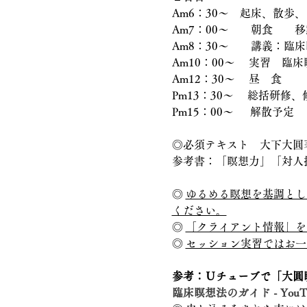
Am6：30〜　起床、散歩、
Am7：00～　　朝食　　
Am8：30〜　　講義：臨
Am10：00〜　 実習　
Am12：30～　 昼　食
Pm13：30～　 総括研修
Pm15：00～　  解散予定
◎必須テキスト　大下大圓
参考書：「瞑想力」「対人
◎ 
ゆるめる瞑想を基調とし
ください。
◎ 
「クライアント情報」を
◎ 
セッション実習ではお一
参考：Ｕチューブで「大圓
臨床瞑想法のガイド - YouT