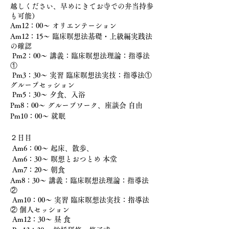
越しください、早めにきてお寺での弁当持参
も可能）
Am12：00〜 オリエンテーション
Am12：15〜 臨床瞑想法基礎・上級編実践法
の確認
Pm2：00〜 講義：臨床瞑想法理論：指導法
①
Pm3：30〜 実習 臨床瞑想法実技：指導法①
グループセッション
Pm5：30〜 夕食、入浴
Pm8：00〜 グループワーク、座談会 自由
Pm10：00〜 就眠
２日目
Am6：00〜 起床、散歩、
Am6：30〜 瞑想とおつとめ 本堂
Am7：20～ 朝食
Am8：30〜 講義：臨床瞑想法理論：指導法
②
Am10：00〜 実習 臨床瞑想法実技：指導法
② 個人セッション
Am12：30～ 昼 食