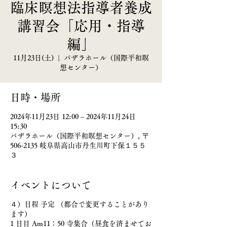
臨床瞑想法指導者養成
講習会「応用・指導
編」
11月23日(土)
  |  
バザラホール（国際平和瞑
想センター）
日時・場所
2024年11月23日 12:00 – 2024年11月24日
15:30
バザラホール（国際平和瞑想センター）, 〒
506-2135 岐阜県高山市丹生川町下保１５５
３
イベントについて
４）日程 予定 （都合で変更することがあり
ます）
1 日目 Am11：50 寺集合（昼食を済ませてお