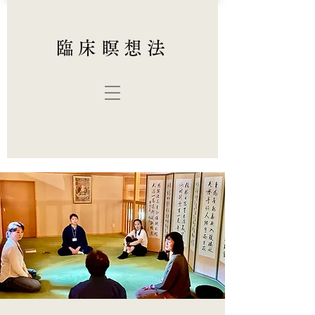
臨床瞑想法