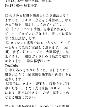
Pm13：30～ 総括研修、修了式
Pm15：00～ 解散予定
◎ ゆるめる瞑想を基調とした実践法となり
ますので、テキストなどをご確認の上、ゆる
める手順を「暗記」 して来てください。
◎ 「クライアント情報」を事前に作成し
て、もってきていただきます。詳しくは参加
者に後日送付します。
◎ セッション実習ではお一人づつ、リーダ
ーとなって全員が実演して頂きます。（必
須） 参考：Ｕチューブで「大圓瞑想」と検
索すると、「瞑想ガイド」や「慈悲の瞑想」
があります。 臨床瞑想法のガイド -
YouTube
◎ 申し込みをされた方には、当日までにご
用意いただく「臨床瞑想法実践計画書」をお
送りします。
◎宿泊は、タオル、洗面具、寝巻きをご持
参ください。また千光は海抜 1000 メートル
にあり、朝夕は冷えます ので、厚手のもの
などご用意ください。
冥加料（参加受講料） 35,000 円（2 日間研