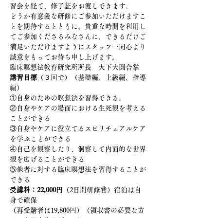
習会を経て、修了証をお渡しできます。
どうか有意義な研修にご参加いただけますこ
とを期待するとともに、貴重な時間を利用し
てご参加くださるみなさんに、できるだけご
満足いただけますようにスタッフ一同心より
誠意をもってお待ち申し上げます。
臨床瞑想法教育研究所所長　大下大圓合掌
講習目標
（３回で）（基礎編、上級編、指導
編）
①自身のための瞑想法を習得できる。
②自身やケアの場面における生死観を考える
ことができる
③自身やケアに役立てるスピリチュアルケア
を学ぶことができる
④自己を観察したり、洞察して内面的な世界
観を広げることができる
⑤他者に対する臨床瞑想法を習得することが
できる
受講料：22,000円
（2日間研修費）宿泊は自
身で確保
（再受講者は19,800円）（領収書の必要な方