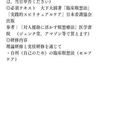
は、当日申告ください）
◎必須テキスト　大下大圓著「臨床瞑想法」
「実践的スピリチュアルケア」日本看護協会
出版
参考：「対人援助に活かす瞑想療法」医学書
院　（ジュンク堂、アマゾン等で買えます）
◎研修内容
理論研修と実技研修を通じて
・自利（自己のため）の臨床瞑想法（セルフ
ケア）
・利他　臨床瞑想法の基礎的な理解と実習展
開
日程
（予定）
1日目　午前 10時 ～ 午後 5時
2日目　午後 9時 〜 午後 4時
この地区での参加は、直接担当者へ問い合わ
せください
問い合わせ・申し込み
HP 
https://tsuku2.jp/KAZU
Email  2424kazuko@ares.eonet.ne.jp