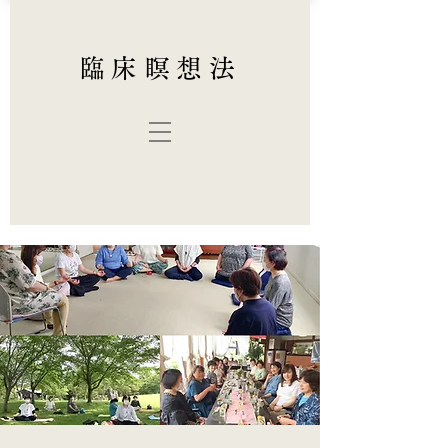
臨床瞑想法