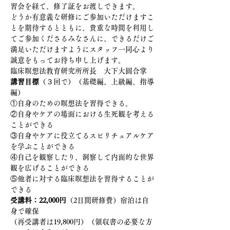
習会を経て、修了証をお渡しできます。
どうか有意義な研修にご参加いただけますこ
とを期待するとともに、貴重な時間を利用し
てご参加くださるみなさんに、できるだけご
満足いただけますようにスタッフ一同心より
誠意をもってお待ち申し上げます。
臨床瞑想法教育研究所所長　大下大圓合掌
講習目標
（３回で）（基礎編、上級編、指導
編）
①自身のための瞑想法を習得できる。
②自身やケアの場面における生死観を考える
ことができる
③自身やケアに役立てるスピリチュアルケア
を学ぶことができる
④自己を観察したり、洞察して内面的な世界
観を広げることができる
⑤他者に対する臨床瞑想法を習得することが
できる
受講料：22,000円
（2日間研修費）宿泊は自
身で確保
（再受講者は19,800円）（領収書の必要な方