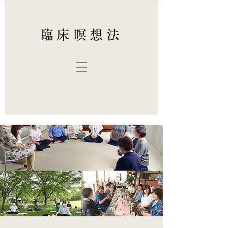
臨床瞑想法