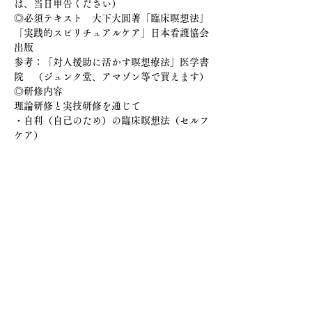
は、当日申告ください）
◎必須テキスト　大下大圓著「臨床瞑想法」
「実践的スピリチュアルケア」日本看護協会
出版
参考：「対人援助に活かす瞑想療法」医学書
院　（ジュンク堂、アマゾン等で買えます）
◎研修内容
理論研修と実技研修を通じて
・自利（自己のため）の臨床瞑想法（セルフ
ケア）
・利他　臨床瞑想法の基礎的な理解と実習展
開
日程
（予定）
1日目　午前 10時 ～ 午後 5時
2日目　午後 9時 〜 午後 4時
この地区での参加は、直接担当者へ問い合わ
せください
問い合わせ・申し込み
HP 
https://tsuku2.jp/KAZU
Email  2424kazuko@ares.eonet.ne.jp