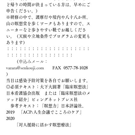
ど帰りの時間が決まっている方は、早めにご
申告ください。）
※研修の中で、護摩行や境内や八十八か所、
山の瞑想堂を歩くワークもありますので、ス
ニーカーなど歩きやすい靴でお越しくださ
い。（天候や立地条件でプログラムの変更も
あります）
：：：：：：：：：：：：：：：：：：：：
：：：：：：：：：：：：：：：：
　　（
申込みメール：
vazara@senkouji.com
　　FAX  0577-78-1028 
）
当日は感染予防対策を各自でお願いします。
◎必須テキスト：大下大圓著「臨床瞑想法」
日本看護協会出版　または「臨床瞑想法のメ
ソッド紹介」ビィングネットプレス社
　参考テキスト：「瞑想力」日本評論社、
2019　「ACP:人生会議でこころのケア」
2020
　　「対人援助に活かす瞑想療法」