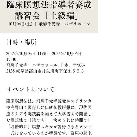
臨床瞑想法指導者養成
講習会「上級編」
10月04日(土)
  |  
飛騨千光寺 バザラホール
日時・場所
2025年10月04日 11:50 – 2025年10月05日
15:30
飛騨千光寺 バザラホール, 日本、〒506-
2135 岐阜県高山市丹生川町下保１５５３
イベントについて
臨床瞑想法は、飛騨千光寺長老がスリランカ
や高野山で習得した伝統仏教瞑想に、現代医
療のケアや実践論を加えて大学機関で開発し
た瞑想法で「誰でも」「決められた時間で」
「段階的に」瞑想スキルが習得できるメソッ
ド式になっているのが特徴です。臨床の終末