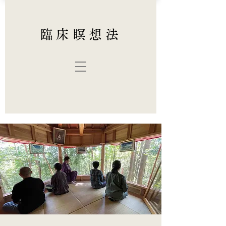
臨床瞑想法