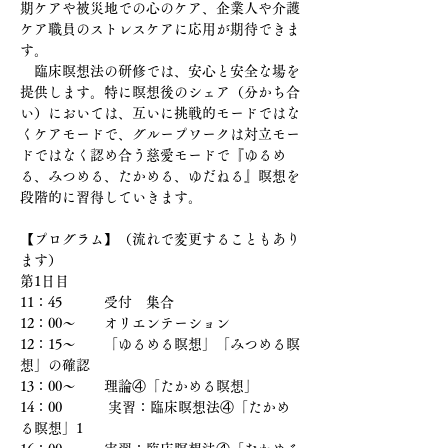
期ケアや被災地での心のケア、企業人や介護
ケア職員のストレスケアに応用が期待できま
す。
　臨床瞑想法の研修では、安心と安全な場を
提供します。特に瞑想後のシェア（分かち合
い）においては、互いに挑戦的モードではな
くケアモードで、グループワークは対立モー
ドではなく認め合う慈愛モードで『ゆるめ
る、みつめる、たかめる、ゆだねる』瞑想を
段階的に習得していきます。
【プログラム】（流れで変更することもあり
ます）
第1日目
11：45　　　受付　集合
12：00〜　　オリエンテーション  　
12：15〜　　「ゆるめる瞑想」「みつめる瞑
想」の確認
13：00～　　理論④「たかめる瞑想」
14：00 　　　実習：臨床瞑想法④「たかめ
る瞑想」1