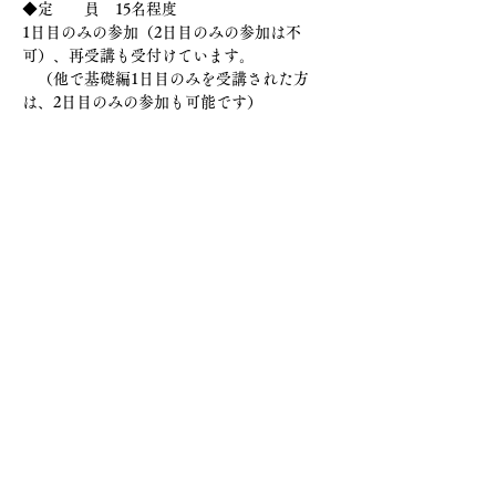
◆定　　員　15名程度
1日目のみの参加（2日目のみの参加は不
可）、再受講も受付けています。
　（他で基礎編1日目のみを受講された方
は、2日目のみの参加も可能です）
◆受講料　26,400円（税込み2日間冥加料）
（1日13,200エン）（再受講者は20,000円税
込み）
振込　「飛騨信用組合」「三福寺（さんふく
じ）支店」　店番015　
口座番号「普通0869494」名義　「臨床瞑想
法教育研究所」
（リンショウメイソウホウキョウイクケンキ
ュウショ）
　　（送金者氏名の後に「10月」と付記して
ください。（例：研修花子10月）
入金確認をもって。正式受講受理とさせてい
ただきます。
（領収書の必要な方は、当日お申し出くださ