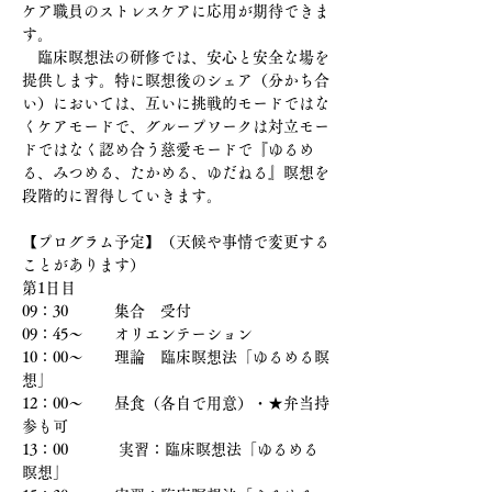
ケア職員のストレスケアに応用が期待できま
す。
　臨床瞑想法の研修では、安心と安全な場を
提供します。特に瞑想後のシェア（分かち合
い）においては、互いに挑戦的モードではな
くケアモードで、グループワークは対立モー
ドではなく認め合う慈愛モードで『ゆるめ
る、みつめる、たかめる、ゆだねる』瞑想を
段階的に習得していきます。
【プログラム予定】（天候や事情で変更する
ことがあります）
第1日目
09：30　　　集合　受付
09：45〜　　オリエンテーション  　
10：00〜　　理論　臨床瞑想法「ゆるめる瞑
想」
12：00〜　　昼食（各自で用意）・★弁当持
参も可
13：00 　　　実習：臨床瞑想法「ゆるめる
瞑想」