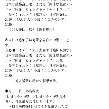
日本看護協会出版　または「臨床瞑想法のメ
ソッド紹介」ビィングネットネットプレス
　参考テキスト：「瞑想力」日本評論社、
2019　「ACP:人生会議でこころのケア」
2020
　「対人援助に活かす瞑想療法」
⦿当日は感染予防対策を各自でお願いしま
す。
◎必須テキスト：大下大圓著「臨床瞑想法」
日本看護協会出版　または「臨床瞑想法のメ
ソッド紹介」ビィングネットプレス社
　参考テキスト：「瞑想力」日本評論社、
2019　「ACP:人生会議でこころのケア」
2020
　　「対人援助に活かす瞑想療法」
◆定　　員　15名程度
1日目のみの参加（2日目のみの参加は不
可）、再受講も受付けています。
　（他で基礎編1日目のみを受講された方