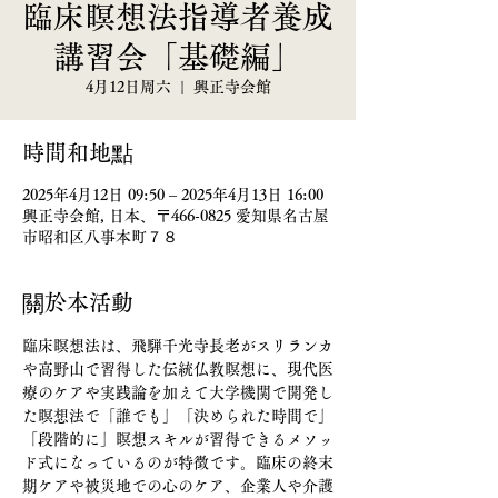
臨床瞑想法指導者養成
講習会「基礎編」
4月12日周六
  |  
興正寺会館
時間和地點
2025年4月12日 09:50 – 2025年4月13日 16:00
興正寺会館, 日本、〒466-0825 愛知県名古屋
市昭和区八事本町７８
關於本活動
臨床瞑想法は、飛騨千光寺長老がスリランカ
や高野山で習得した伝統仏教瞑想に、現代医
療のケアや実践論を加えて大学機関で開発し
た瞑想法で「誰でも」「決められた時間で」
「段階的に」瞑想スキルが習得できるメソッ
ド式になっているのが特徴です。臨床の終末
期ケアや被災地での心のケア、企業人や介護