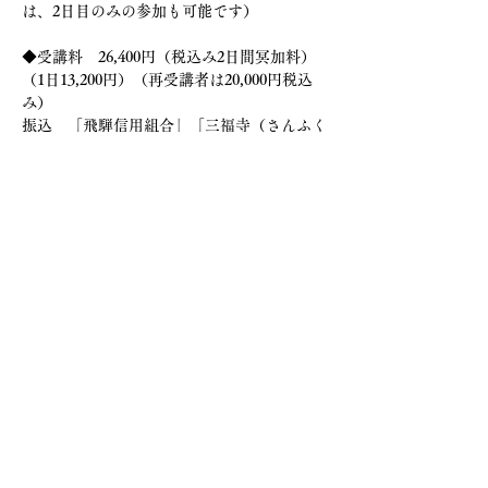
は、2日目のみの参加も可能です）
◆受講料　26,400円（税込み2日間冥加料）
（1日13,200円）（再受講者は20,000円税込
み）
振込　「飛騨信用組合」「三福寺（さんふく
じ）支店」　店番015　
口座番号「普通0869494」名義　「臨床瞑想
法教育研究所」
（リンショウメイソウホウキョウイクケンキ
ュウショ）
　　（送金者氏名の後に「4月」と付記して
ください。（例：研修花子4月）
入金確認をもって。正式受講受理とさせてい
ただきます。
（領収書の必要な方は、当日お申し出くださ
い）
（事前の入金をお願いします、2日前キャン
セルは半額、当日欠席は全額返金不可です）