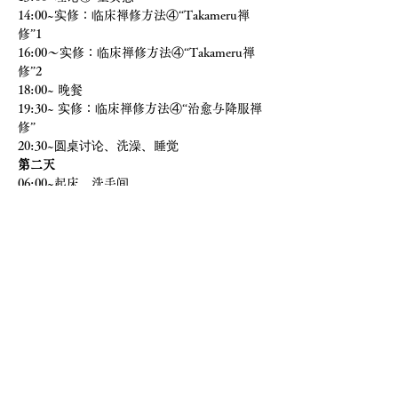
14:00~实修：临床禅修方法④“Takameru禅
修”1
16:00～实修：临床禅修方法④“Takameru禅
修”2
18:00~ 晚餐
19:30~ 实修：临床禅修方法④“治愈与降服禅
修”
20:30~圆桌讨论、洗澡、睡觉
第二天
06:00~起床，洗手间
06:30~ 正殿功行禅修
08:45~ 参拜圆空佛
09:00~ 讲座：临床禅修理论⑤《降禅》
10:30~ 实修：临床禅修方法⑤“降禅”
12:00~ 午餐
12:45~讲座及实训：临床冥想法⑥“综合冥想”
14:30~总结
15:00~预定结束解散
（结束时间可能会延长。如果您有固定返回时
间，例如乘坐火车，请提前通知我们。）
*训练期间，您需要在戈马、寺院、八十八