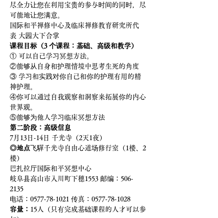
尽全力让您在利用宝贵的参与时间的同时，尽
可能地让您满意。
国际和平禅修中心及临床禅修教育研究所代
表 大园大下合掌
课程目标（3 个课程：基础、高级和教学）
① 可以自己学习冥想方法。
②能够从自身和护理情境中思考生死的角度
③ 学习和实践对你自己和你的护理有用的精
神护理。
④你可以通过自我观察和洞察来拓展你的内心
世界观。
⑤能够为他人学习临床冥想方法
第二阶段：高级信息
7月13日-14日 千光寺（2天1夜）
◎地点
飞驒千光寺自由心道场修行室（1楼、2
楼）
巴扎拉厅国际和平冥想中心
岐阜县高山市入川町下穗1553 邮编：506-
2135
电话：0577-78-1021 传真：0577-78-1028
容量：
15人（只有完成基础课程的人才可以参