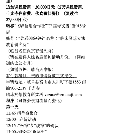
加）
追加课程费用：30,000日元（2天课程费用、
千光寺住宿费、伙食费[3餐]）（复读生
27,000日元）
转移
“飞驒信用合作社”“三福寺支店”第015号
店
账号：“普通0869494” 名称：“临床冥想方法
教育研究所”
（临昌名庄保京育健久所）
（请在发件人姓名后添加活动月份。（例如：
训练太郎七月）
（如需收据，请当天申报）
有付款确认。您的申请将被正式接受。
申请地址：岐阜县高山市入川町下穗1553 邮
编506-2135 千光寺
临床冥想教育研究所 vazara@senkouji.com
程序
（可能会根据流量而变化）
第一天
11:45 招待会集合
12:00~ 迎新活动
12:15~“松禅”与“观禅”的确认
13:00~理论④“重冥想”