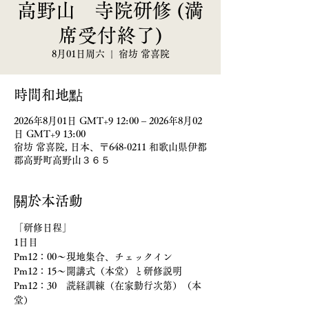
高野山 寺院研修 (満
席受付終了)
8月01日周六
  |  
宿坊 常喜院
時間和地點
2026年8月01日 GMT+9 12:00 – 2026年8月02
日 GMT+9 13:00
宿坊 常喜院, 日本、〒648-0211 和歌山県伊都
郡高野町高野山３６５
關於本活動
「研修日程」
1日目
Pm12：00～現地集合、チェックイン　
Pm12：15〜開講式（本堂）と研修説明　
Pm12：30　読経訓練（在家勤行次第）（本
堂）