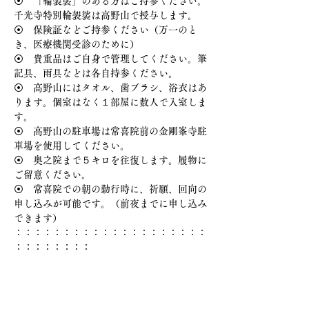
⦿　「輪袈裟」のある方はご持参ください。
千光寺特別輪袈裟は高野山で授与します。
⦿　保険証などご持参ください（万一のと
き、医療機関受診のために）
⦿　貴重品はご自身で管理してください。筆
記具、雨具などは各自持参ください。
⦿　高野山にはタオル、歯ブラシ、浴衣はあ
ります。個室はなく１部屋に数人で入室しま
す。
⦿　高野山の駐車場は常喜院前の金剛峯寺駐
車場を使用してください。
⦿　奥之院まで５キロを往復します。履物に
ご留意ください。
⦿　常喜院での朝の勤行時に、祈願、回向の
申し込みが可能です。（前夜までに申し込み
できます）
：：：：：：：：：：：：：：：：：：：：
：：：：：：：：
研修参加費　一人　35,000円　
(
研修費、拝観料、お供え、写経代、宿泊
費、3食代、その他)
振込先　・口　座
「高山信用金庫」「丹生川