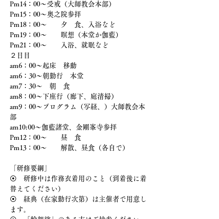
Pm14：00～受戒（大師教会本部）
Pm15：00～奥之院参拝
Pm18：00〜　　夕　食、入浴など
Pm19：00〜　　瞑想（本堂か伽藍）
Pm21：00〜　　入浴、就眠など
２日目
am6：00〜起床　移動
am6：30〜朝勤行　本堂
am7：30〜　朝　食
am8：00〜下座行（廊下、庭清掃）　
am9：00〜プログラム（写経、）大師教会本
部
am10:00～伽藍諸堂、金剛峯寺参拝
Pm12：00〜　　昼　食
Pm13：00～　　解散、昼食（各自で）
「研修要綱」
⦿　研修中は作務衣着用のこと（到着後に着
替えてください）
⦿　経典（在家勤行次第）は主催者で用意し
ます。