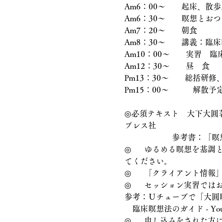
Am6：00〜　　起床、散歩
Am6：30〜　　瞑想とお
Am7：20～　　朝食　
Am8：30〜　　講義：臨
Am10：00〜　　実習　
Am12：30～　　昼　食
Pm13：30～　　総括研
Pm15：00～　　　解散予
◎必須テキスト　大下大圓
プレス社
　　　　　　参考書：「瞑
◎	ゆるめる瞑想を基調とした実践法となりますので、テキストなどをご確認の上、ゆるめる手順を「暗記」して来
てください。
◎	「クライアント情
◎	セッション実習で
参考：Ｕチューブで「大圓
　臨床瞑想法のガイド - You
◎	申し込みをされた