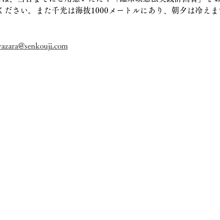
ください。また千光は海抜1000メートルにあり、朝夕は冷え
vazara@senkouji.com