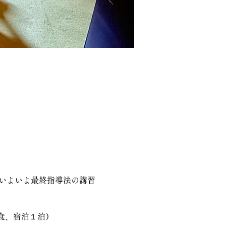
いよいよ最終指導法の講習
3食、宿泊１泊）