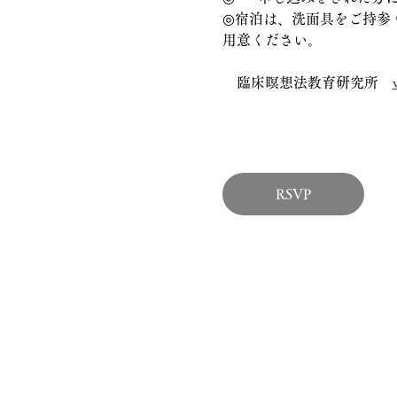
◎宿泊は、洗面具をご持参
用意ください。
　臨床瞑想法教育研究所　
RSVP