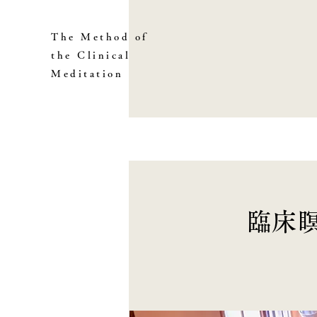
The Method of
the Clinical
Meditation
臨床