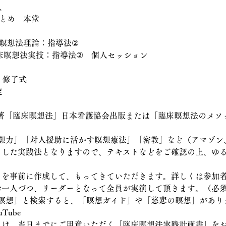
、
つとめ　本堂
床瞑想法理論：指導法②
臨床瞑想法実技：指導法②　個人セッション
修、修了式　　　　　　　　　　　　　　　　
定
著「臨床瞑想法」日本看護協会出版または「臨床瞑想法のメソ
想力」「対人援助に活かす瞑想療法」「密教」など（アマゾン
報」を事前に作成して、もってきていただきます。詳しくは参加
はお一人づつ、リーダーとなって全員が実演して頂きます。（必
瞑想」と検索すると、「瞑想ガイド」や「慈悲の瞑想」があり
Tube
方には、当日までにご用意いただく「臨床瞑想法実践計画書」を