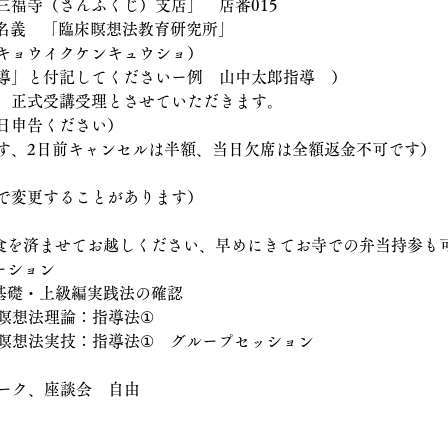
三福寺（さんふくじ）支店」　店番015　
4」名義　「臨床瞑想法教育研究所」
キョウイクケンキュウショ）
導」と付記してくださいー例　山中太郎指導　）
。正式受講受理とさせていただきます。
日申告ください）
す、2日前キャンセルは半額、当日欠席は全額返金不可です）
で変更することがあります） 
（昼食を済ませてお越しください、早めにきてお寺での弁当持参も
ーション　
法基礎・上級編実践法の確認
床瞑想法理論：指導法①　
床瞑想法実技：指導法①　グループセッション
ワーク、座談会　自由