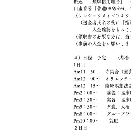
振込　「飛騨信用組合」「
口座番号「普通086949
（リンショウメイソウホウ
　（送金者氏名の後に「指
　　　　入金確認をもって
（領収書の必要な方は、当
（事前の入金をお願いしま
４）日程　予定　　（都合
1日目　
Am11：50　　寺集合
Am12：00〜　オリエンテ
Am12：15〜　臨床瞑想
Pm2：00〜　　講義：臨
Pm3：30〜　　実習　臨
Pm5：30〜　　夕食、入浴
Pm8：00〜　　グループ
Pm10：00〜　　就眠
２日目　