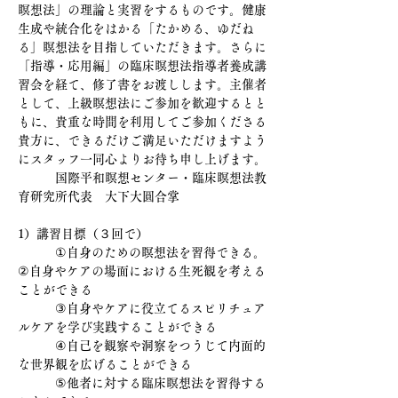
瞑想法」の理論と実習をするものです。健康
生成や統合化をはかる「たかめる、ゆだね
る」瞑想法を目指していただきます。さらに
「指導・応用編」の臨床瞑想法指導者養成講
習会を経て、修了書をお渡しします。主催者
として、上級瞑想法にご参加を歓迎するとと
もに、貴重な時間を利用してご参加くださる
貴方に、できるだけご満足いただけますよう
にスタッフ一同心よりお待ち申し上げます。
　　　国際平和瞑想センター・臨床瞑想法教
育研究所代表　大下大圓合掌
1）講習目標（３回で）
　　　①自身のための瞑想法を習得できる。
②自身やケアの場面における生死観を考える
ことができる　
　　　③自身やケアに役立てるスピリチュア
ルケアを学び実践することができる
　　　④自己を観察や洞察をつうじて内面的
な世界観を広げることができる
　　　⑤他者に対する臨床瞑想法を習得する