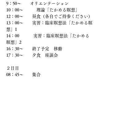
9：50〜　　オリエンテーション  　
10：00〜　　　理論「たかめる瞑想」
12：00～　　昼食（各自でご持参ください）
13：00～　　実習：臨床瞑想法「たかめる瞑
想」1
14：00 　　　実習：臨床瞑想法「たかめる
瞑想」2
16：30〜　　終了予定　移動
17：30〜　　夕食　座談会　　
２日目
08：45〜　　集合
09：00〜　　理論：臨床瞑想法理論「ゆだね
る瞑想」
10：30〜　　実習：臨床瞑想法「ゆだねる瞑
想」
12：00〜　　昼　
食　　　　　　　　　　　　　　　　　
12：45〜　　実習：臨床瞑想法「統合瞑想」
14：30〜　　総括
15：30〜　　終了予定　　解　散