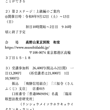
ことができる
２）第２ステージ：上級編のご案内
◎開催日時：令和8年9月12日（土）～13日
（日）
　　　　　　初日10時開始～2日目　9-16時
頃に終了予定
会　　場　　
高野山東京別院　和室 　
https://www.musubidaishi.jp/
〒108-0074 東京都港区高輪
３丁目１５−１８　　
３）受講参加料　26,400円(税込み2日間)　一
日13,200円        (再受講者は21,000円　1日
10,500円)
　　振込　「飛騨信用組合」「三福寺（さん
ふくじ）支店」　店番015　
　　口座番号「普通0869494」名義　「臨床
瞑想法教育研究所」
　　　　（リンショウメイソウホウキョウイ
クケンキュウショ）