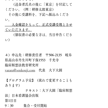
　　（送金者氏名の後に「東京」を付記して
ください。（例：研修太郎東京）
　その後に受講料を、下記へ振込みくださ
い。
　　入金確認をもって。正式受講受理とさせ
ていただきます。
　　（領収書の必要な方は、当日申告くださ
い）
４）申込先：研修責任者　〒506-2135　岐阜
県高山市丹生川町下保1553　千光寺　
臨床瞑想法教育研究所　
vazara@senkouji.com
　代表　大下大圓
【プログラム予定】（流れで変更することも
あります）
　　　　　　テキスト：大下大圓「臨床瞑想
法」日本看護協会出版
第1日目
9：30　　　集合・受付開始　