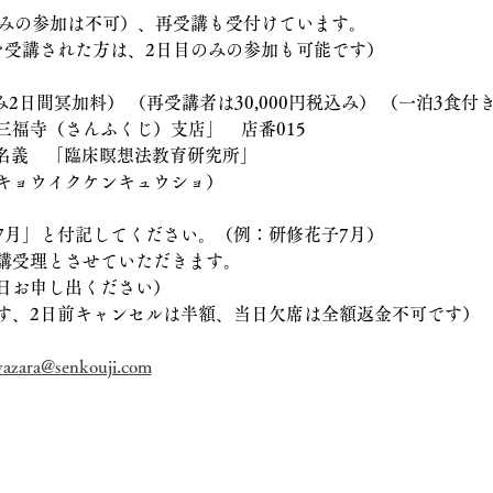
のみの参加は不可）、再受講も受付けています。
を受講された方は、2日目のみの参加も可能です）
込み2日間冥加料） （再受講者は30,000円税込み） （一泊3食
三福寺（さんふくじ）支店」　店番015　
4」名義　「臨床瞑想法教育研究所」
キョウイクケンキュウショ）
7月」と付記してください。（例：研修花子7月）
講受理とさせていただきます。
日お申し出ください）
す、2日前キャンセルは半額、当日欠席は全額返金不可です）
vazara@senkouji.com