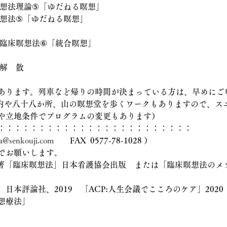
瞑想法理論⑤「ゆだねる瞑想」
瞑想法⑤「ゆだねる瞑想」
　　　　　　　　　　　　　　　
：臨床瞑想法⑥「統合瞑想」
　解　散
あります。列車など帰りの時間が決まっている方は、早めにご
内や八十八か所、山の瞑想堂を歩くワークもありますので、ス
や立地条件でプログラムの変更もあります）
：：：：：：：：：：：：：：：：：：：：：：：：
enkouji.com
　　FAX  0577-78-1028 ）
でお願いします。
著「臨床瞑想法」日本看護協会出版　または「臨床瞑想法のメ
日本評論社、2019　「ACP:人生会議でこころのケア」2020
想療法」