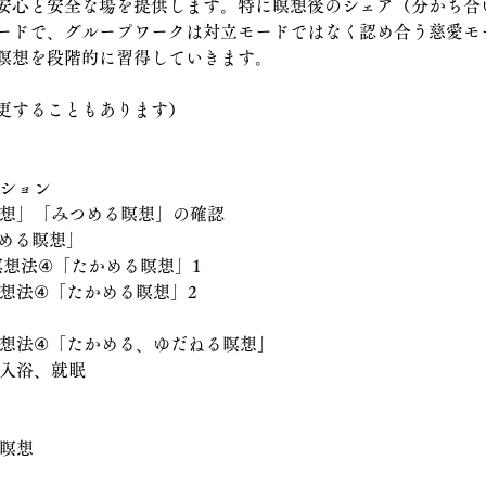
安心と安全な場を提供します。特に瞑想後のシェア（分かち合
ードで、グループワークは対立モードではなく認め合う慈愛モ
瞑想を段階的に習得していきます。
更することもあります）
ション  　
瞑想」「みつめる瞑想」の確認
かめる瞑想」
床瞑想法④「たかめる瞑想」1
瞑想法④「たかめる瞑想」2
瞑想法④「たかめる、ゆだねる瞑想」
　入浴、就眠
　瞑想