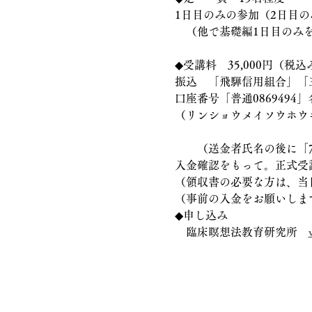
1日目のみの参加（2日目
　（他で基礎編1日目のみ
◆受講料　35,000円（税
振込　「飛騨信用組合」「
口座番号「普通086949
（リンショウメイソウホウ
　　（送金者氏名の後に「
入金確認をもって。正式受
（領収書の必要な方は、当
（事前の入金をお願いしま
◆申し込み　
　臨床瞑想法教育研究所　