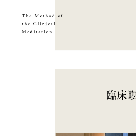
The Method of
the Clinical
Meditation
臨床