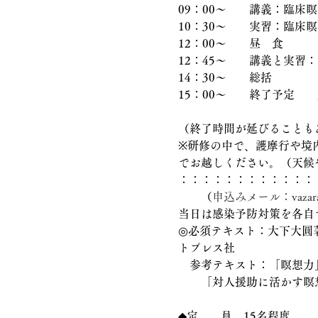
09：00〜　　講義：臨床
10：30〜　　実習：臨床
12：00〜　　昼　食　　
12：45〜　　講義と実習
14：30〜　　総括
15：00〜　　終了予定　
（終了時間が延びることも
※研修の中で、護摩行や境
でお越しください。（天候
：：：：：：：：：：：：
　　（
申込みメール：vazara@s
当日は感染予防対策を各自
◎必須テキスト：大下大圓
トプレス社
　参考テキスト：「瞑想力」
　　「対人援助に活かす瞑
◆定　　員　15名程度