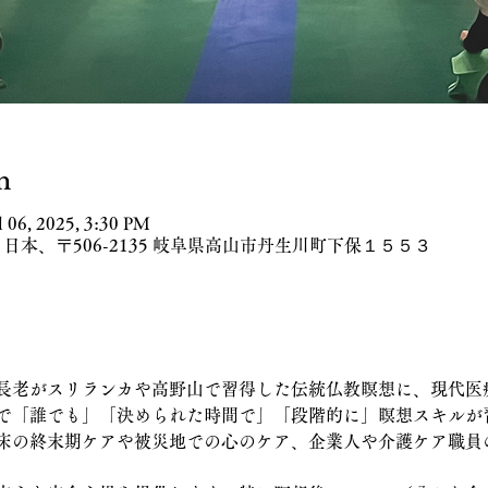
n
l 06, 2025, 3:30 PM
日本、〒506-2135 岐阜県高山市丹生川町下保１５５３
長老がスリランカや高野山で習得した伝統仏教瞑想に、現代医
で「誰でも」「決められた時間で」「段階的に」瞑想スキルが
床の終末期ケアや被災地での心のケア、企業人や介護ケア職員