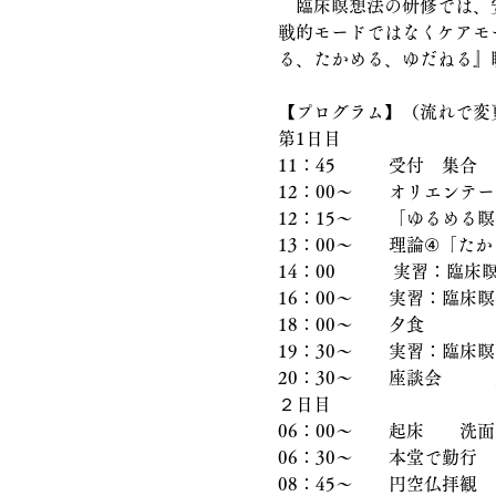
　臨床瞑想法の研修では、
戦的モードではなくケアモ
る、たかめる、ゆだねる』
【プログラム】（流れで変
第1日目
11：45　　　受付　集合
12：00〜　　オリエンテー
12：15〜　　「ゆるめる
13：00～　　理論④「た
14：00 　　　実習：臨
16：00〜　　実習：臨床
18：00～　　夕食
19：30〜　　実習：臨床
20：30〜　　座談会　　
２日目
06：00〜　　起床　　洗面
06：30〜　　本堂で勤行
08：45〜　　円空仏拝観