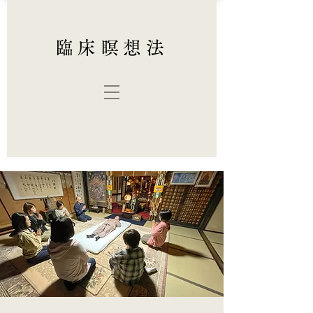
臨床瞑想法